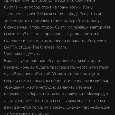
Древний вампир приходит в себя в современном
Сиэтле — но город стоит на грани войны. Кому
достанется власть? Каким станет город? Решать вам —
знакомьтесь с претендентами и выбирайте сторону...
Осажденный с трех сторон Сиэтл, ослабевший авторитет
вампирской власти, старейшина с чужим голосом в
голове — и все это в исполнении обладателей премии
BAFTA, студии The Chinese Room.
Чудовище здесь вы
Кровь служит вам пищей и топливом для дисциплин.
Каждую ночь вы будете преследовать жертв и питаться
чужой жизненной силой. Утолить голод помогут и
сверхъестественные способности, и нечеловеческий дар
убеждения: жертв нетрудно заманить в темный
переулок. Но берегитесь: если вы нарушите Маскарад и
дадите людям понять, кто вы на самом деле, то сперва
вами займется полиция, а затем... Скажем так: не вы одни
любите гулять по ночам.