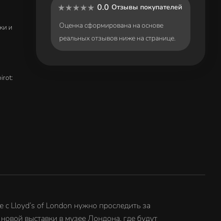
0.0
Отзывы покупателей
Оценка сформирована на основе
ки и
реальных отзывов ниже на странице.
irot:
с Lloyd’s of London нужно проследить за
овой выставки в музее Лондона, где будут