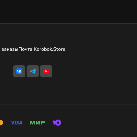
 заказы
Почта Korobok.Store