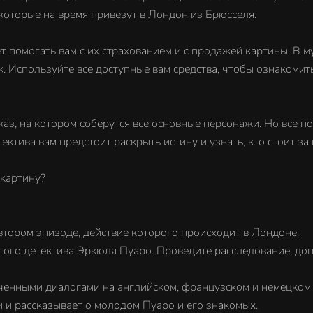
которые на время привезут в Лондон из Брюсселя.
дет помогать вам с их страхованием и с продажей картины. В 
. Используйте все доступные вам средства, чтобы ознакомит
з, на котором соберутся все основные персонажи. Но все пой
ктива вам предстоит раскрыть истину и узнать, кто стоит за
 картину?
 втором эпизоде, действие которого происходит в Лондоне.
итого детектива Эркюля Пуаро. Проведите расследование, до
ченными диалогами на английском, французском и немецком 
и и рассказывает о молодом Пуаро и его знакомых.