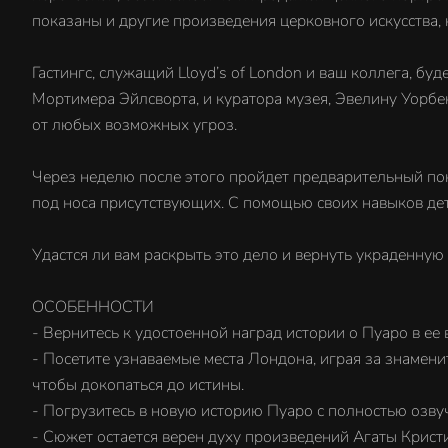
показаны и другие произведения церковного искусства, 
Гастингс, служащий Lloyd’s of London и ваш коллега, бу
Мортимера Эйлсворта, и куратора музея, Эвелину Уорбек
от любых возможных угроз.
Через неделю после этого пройдет предварительный пока
под носа присутствующих. С помощью своих навыков дете
Удастся ли вам раскрыть это дело и вернуть украденную
ОСОБЕННОСТИ
- Вернитесь к удостоенной наград истории о Пуаро в ее
- Посетите узнаваемые места Лондона, играя за знамен
чтобы докопаться до истины.
- Погрузитесь в новую историю Пуаро с полностью озву
- Сюжет остается верен духу произведений Агаты Крист