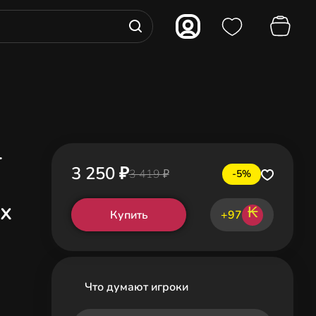
-
3 250 ₽
3 419 ₽
-5%
x
₭
Купить
+97
Что думают игроки