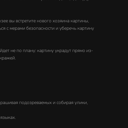
музее вы встретите нового хозяина картины,
ься с мерами безопасности и уберечь картину
дет не по плану: картину украдут прямо из-
 кражей.
прашивая подозреваемых и собирая улики,
языках.