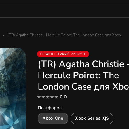
(TR) Agatha Christie - Hercule Poirot: The London Case для Xbox
ТУРЦИЯ | НОВЫЙ АККАУНТ
(TR) Agatha Christie 
Hercule Poirot: The
London Case для Xbo
0.0
Платформа
:
Xbox One
Xbox Series X|S