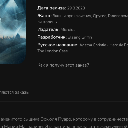
Дата релиза
:
29.8.2023
Жанр
:
Экшн и приключения, Другие, Головолом
викторины
Издатель
:
Microids
Разработчик
:
Blazing Griffin
Русское название
:
Agatha Christie - Hercule Po
The London Case
Как я получу этот заказ?
ляются заказы
аменитого сыщика Эркюля Пуаро, которому в сотрудничестве 
а Марии Магдалины. Эта картина должна стать жемчужиной н