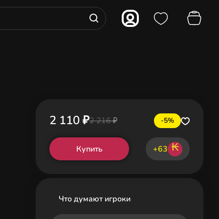
2 110 ₽
2 216 ₽
-5%
₭
Купить
+63
Что думают игроки