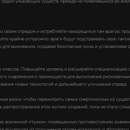
ордой ужасающих существ, прежде не появлявшихся во всел
 своим отрядом и истребляйте находящихся там врагов, про
те крайне осторожно: враги будут подстраивать свою такти
 для выживания, создавая безопасные зоны и устанавливая
ых классов. Повышайте уровень и расширяйте специализацию
ного снаряжения и преимуществ для выполнения рискованны
дования новых технологий и дальнейшего улучшения отряда.
ные риски, чтобы перехитрить самых смертоносных из сущест
ть распространение этих жутких созданий, пока не стало сли
о вселенной «Чужих», посвященную противостоянию знамен
акже вышедшим из подчинения людям-коммандос и абсолютно 