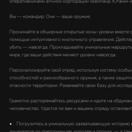
оперативниками алчной корпорации «Вейланд-Ютани» и 
Вы — командир. Они — ваше оружие.
Проникайте в обширные открытые зоны-уровни вместе со
помощью интуитивного кнопочного управления. Действуй
убить — навсегда. Прокладывайте уникальные маршруты
мире, где ваши действия меняют уровни навсегда.
Персонализируйте свой отряд, используя систему особ
способностей и разнообразного оружия, а также защит
опасности территории. Развивайте свою базу для иссле
Грамотно распоряжайтесь ресурсами и идите на обдуман
человечество. Удастся ли вам и вашему отряду останови
• Погрузитесь в уникальную захватывающую историю в
лицехватов до преторианцев, королев и прочих, — а т