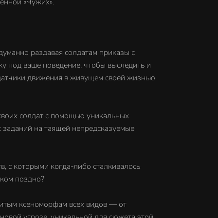
енной «Чужих».
думанно раздавая солдатам приказы с
ку под ваше поведение, чтобы выследить и
 датчики движения в живущем своей жизнью
 своих солдат с помощью уникальных
х заданий на таящей непредсказуемые
в, с которыми когда-либо сталкивалось
шком поздно?
итым ксеноморфам всех видов — от
новой угрозе, уникальной для сюжета этой