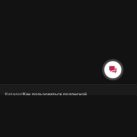
Каталог
Как пользоваться подпиской
Как отгружаются заказы
Почта Korobok.Store