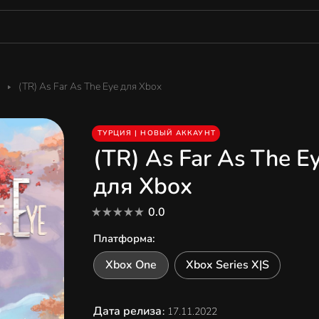
(TR) As Far As The Eye для Xbox
ТУРЦИЯ | НОВЫЙ АККАУНТ
(TR) As Far As The E
для Xbox
0.0
Платформа
:
Xbox One
Xbox Series X|S
Дата релиза
:
17.11.2022