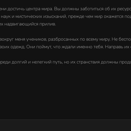
и достичь центра мира. Вы должны заботиться об их ресурса
 наук и мистических изысканий, прежде чем мир окажется под
и их надвигающийся прилив.
вокруг меня учеников, разбросанных по всему миру. Не беспок
оих одежд. Они поймут, что ждали именно тебя. Направь их ст
ереди долгий и нелегкий путь, но их странствия должны прод