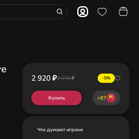
ye
2 920 ₽
3 076 ₽
-5%
₭
Купить
+87
Что думают игроки