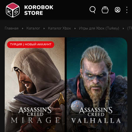
Главная
Каталог
Каталог Xbox
Игры для Xbox (Turkey)
(T
ТУРЦИЯ | НОВЫЙ АККАУНТ