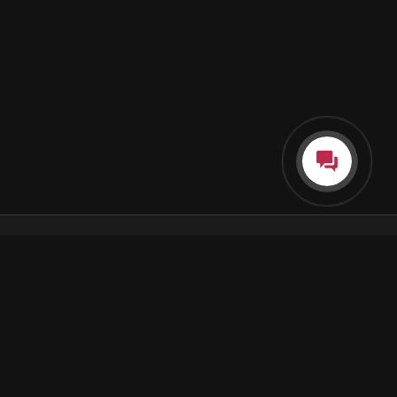
Каталог
Как пользоваться подпиской
Как отгружаются заказы
Почта Korobok.Store