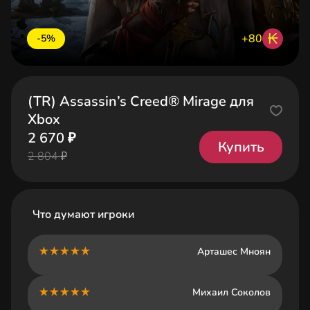
₭
+80
-5%
(TR) Assassin’s Creed® Mirage для
Xbox
2 670 ₽
Купить
2 804 ₽
Что думают игроки
Арташес Мноян
Михаил Соколов