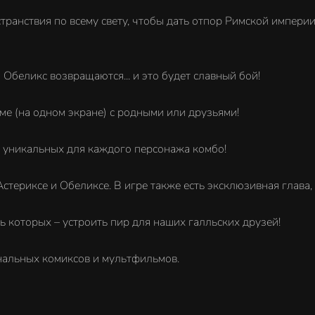
 странствия по всему свету, чтобы дать отпор Римской импер
 Обеликс возвращаются... и это будет славный бой!
ме (на одном экране) с родными или друзьями!
 уникальных для каждого персонажа комбо!
териксе и Обеликсе. В игре также есть эксклюзивная глава,
 которых – устроить пир для наших галльских друзей!
нальных комиксов и мультфильмов.