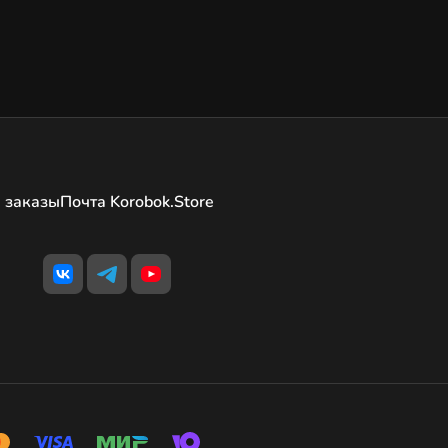
 заказы
Почта Korobok.Store