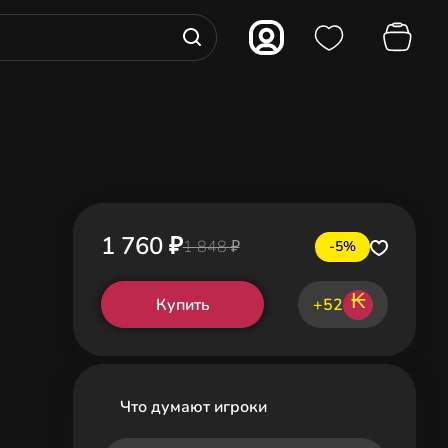
1 760 ₽
1 848 ₽
-5%
₭
Купить
+52
Что думают игроки