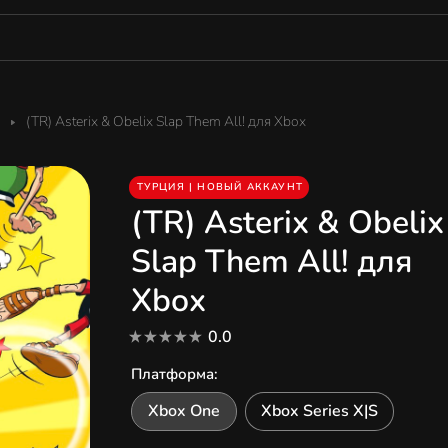
(TR) Asterix & Obelix Slap Them All! для Xbox
ТУРЦИЯ | НОВЫЙ АККАУНТ
(TR) Asterix & Obelix
Slap Them All! для
Xbox
0.0
Платформа
:
Xbox One
Xbox Series X|S