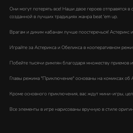
Они могут потерять все! Наши двое героев отправятся в
созданной в лучших традициях жанра beat 'em up.
Врагам и диким кабанам лучше поостеречься! Астерикс и
Играйте за Астерикса и Обеликса в кооперативном режи
Побейте тысячи римлян благодаря множеству приемов и
Главы режима "Приключение" основаны на комиксах об Ас
Кроме основного приключения, вас ждут мини-игры, цель
Все элементы в игре нарисованы вручную в стиле ориги