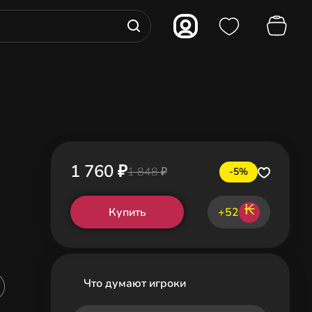
1 760 ₽
1 848 ₽
-5%
₭
Купить
+52
Что думают игроки