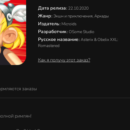
Дата релиза
:
22.10.2020
Жанр
:
Экшн и приключения, Аркады
Издатель
:
Microids
Разработчик
:
OSome Studio
Русское название
:
Asterix & Obelix XXL:
Romastered
Как я получу этот заказ?
ормляются заказы
 полной римлян!