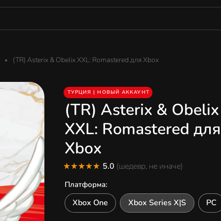
(TR) Asterix & Obelix XXL: Romastered для Xbox
ТУРЦИЯ | НОВЫЙ АККАУНТ
(TR) Asterix & Obelix
XXL: Romastered для
Xbox
5.0
(шедевр, не иначе)
Платформа
:
Xbox One
Xbox Series X|S
PC