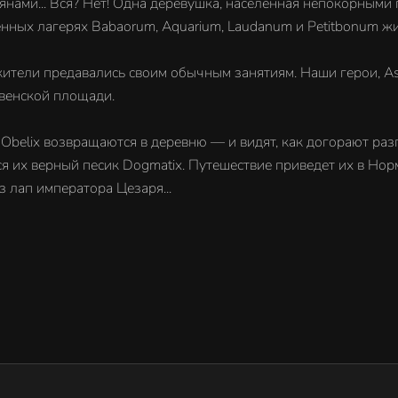
янами... Вся? Нет! Одна деревушка, населенная непокорными 
нных лагерях Babaorum, Aquarium, Laudanum и Petitbonum жи
тели предавались своим обычным занятиям. Наши герои, Asteri
евенской площади.
 и Obelix возвращаются в деревню — и видят, как догорают р
ся их верный песик Dogmatix. Путешествие приведет их в Норм
з лап императора Цезаря...