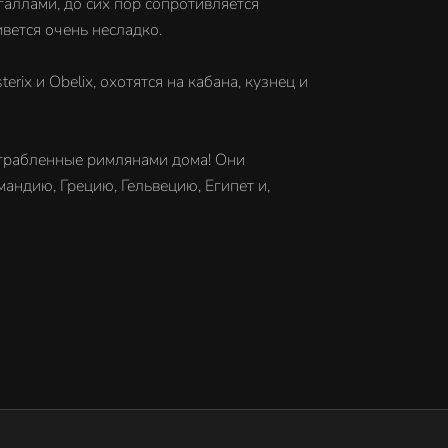
галлами, до сих пор сопротивляется
вется очень несладко.
x и Obelix, охотятся на кабана, кузнец и
азграбленные римлянами дома! Они
андию, Грецию, Гельвецию, Египет и,