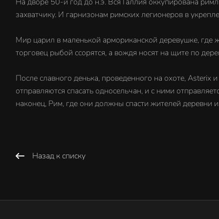
На дворе 50-й год до н.э. Вся Галлия оккупирована римл
захватчику. И гарнизонам римских легионеров в укрепле
Мир царил в маленькой армориканской деревушке, где жи
торговец рыбой ссорятся, а вождя носят на щите по дер
После славного денька, проведенного на охоте, Asterix
отправляются спасать односельчан, и с ними отправляет
наконец, Рим, где они должны спасти жителей деревни и
Назад к списку