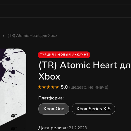
(TR) Atomic Heart для Xbox
ТУРЦИЯ | НОВЫЙ АККАУНТ
(TR) Atomic Heart д
Xbox
5.0
(шедевр, не иначе)
Платформа
:
Xbox One
Xbox Series X|S
Дата релиза
:
21.2.2023