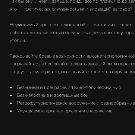
Так бы они и жили дальше, пойди всё по плану. Но до зап
это — трагическая случайность или зловещий заговор?
Неумолимый прогресс технологий в сочетании с секрет
роботов, которые в один прекрасный день восстанут прот
утопии.
Раскрывайте боевые возможности высокотехнологичной 
погружайтесь в бешеный и захватывающий ритм перестр
подручные материалы, используйте элементы окружения 
• Безумный и прекрасный техноутопический мир
• Безжалостные и зрелищные бои
• Ретрофутуристическое вооружение и разнообразные 
• Улучшаемые арсенал оружия и снаряжение