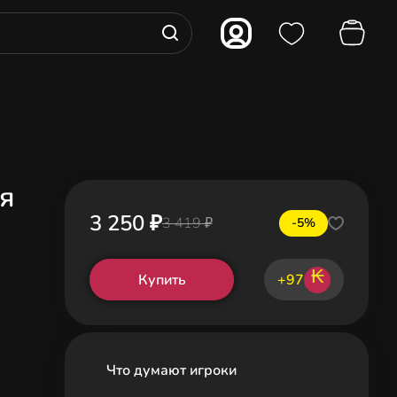
ля
3 250 ₽
3 419 ₽
-5%
₭
Купить
+97
Что думают игроки