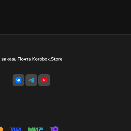
 заказы
Почта Korobok.Store