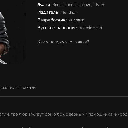
Жанр
:
Экшн и приключения, Шутер
Издатель
:
Mundfish
Разработчик
:
Mundfish
Русское название
:
Atomic Heart
Как я получу этот заказ?
ормляются заказы
огий, где люди живут бок о бок с верными помощниками-роб