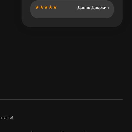
Давид Дворкин
отами!