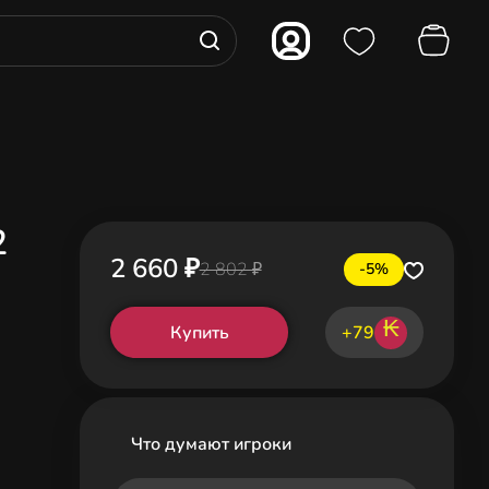
2
2 660 ₽
2 802 ₽
-5%
₭
Купить
+79
Что думают игроки