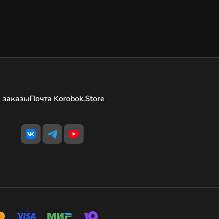
 заказы
Почта Korobok.Store