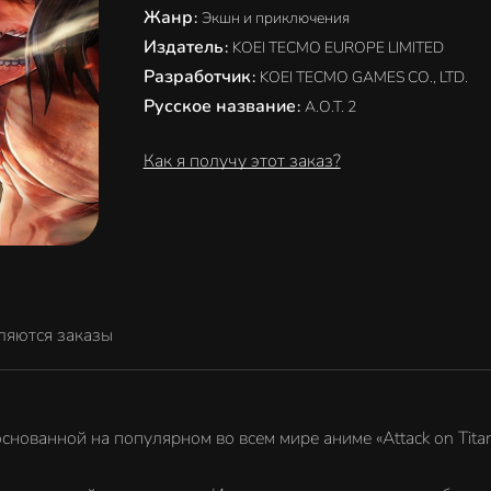
Жанр
:
Экшн и приключения
Издатель
:
KOEI TECMO EUROPE LIMITED
Разработчик
:
KOEI TECMO GAMES CO., LTD.
Русское название
:
A.O.T. 2
Как я получу этот заказ?
ляются заказы
снованной на популярном во всем мире аниме «Attack on Titan