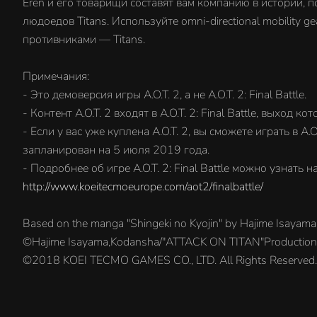
Eren и его товарищи составят вам компанию в истории, 
людоедов Titans. Используйте omni-directional mobility g
противниками — Titans.
Примечания:
- Это демоверсия игры A.O.T. 2, а не A.O.T. 2: Final Battle.
- Контент A.O.T. 2 входят в A.O.T. 2: Final Battle, выход
- Если у вас уже куплена A.O.T. 2, вы сможете играть в A.O
запланирован на 5 июля 2019 года.
- Подробнее об игре A.O.T. 2: Final Battle можно узнать 
http://www.koeitecmoeurope.com/aot2/finalbattle/
Based on the manga "Shingeki no Kyojin" by Hajime Isayam
©Hajime Isayama,Kodansha/"ATTACK ON TITAN"Production C
©2018 KOEI TECMO GAMES CO., LTD. All Rights Reserved.