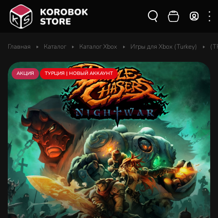
Главная
Каталог
Каталог Xbox
Игры для Xbox (Turkey)
(T
АКЦИЯ
ТУРЦИЯ | НОВЫЙ АККАУНТ