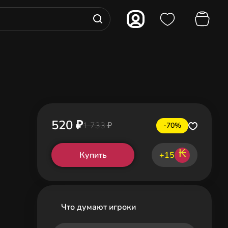
520 ₽
1 733 ₽
-70%
₭
Купить
+15
Что думают игроки