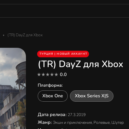
(TR) DayZ для Xbox
ТУРЦИЯ | НОВЫЙ АККАУНТ
(TR) DayZ для Xbox
0.0
Платформа
:
Xbox One
Xbox Series X|S
Дата релиза
:
27.3.2019
Жанр
:
Экшн и приключения, Ролевые, Шутер