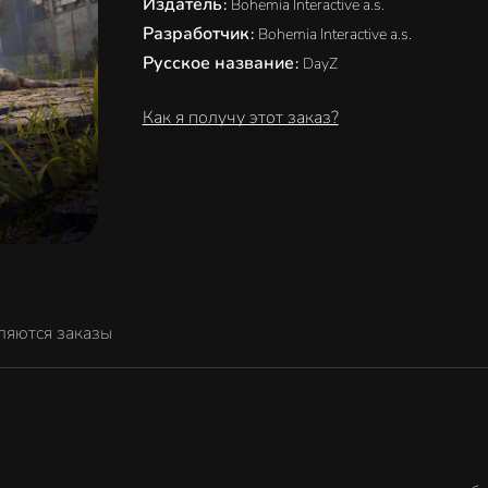
Издатель
:
Bohemia Interactive a.s.
Разработчик
:
Bohemia Interactive a.s.
Русское название
:
DayZ
Как я получу этот заказ?
ляются заказы