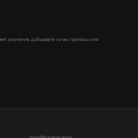
еет значения, добываете ли вы припасы или
hello@korobok.store