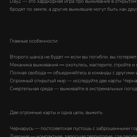
DayZ — это хардкорная игра про выживание в открытом м
бродят по земле, а другие выжившие могут быть как друз
Главные особенности:
Второго шанса не будет ― если вы погибли, вы потеряете
Механика выживания ― охотьтесь, мастерите, стройте и
Полная свобода ― объединяйтесь в команды с другими и
Огромный открытый мир — исследуйте две карты: Чернар
Смертельная среда — выживайте в экстремальных погод
Две огромные карты и одна цель: выжить
Чернарусь — постсоветская пустошь с заброшенными го
Ливония — компактная, заросшая территория, где ресурс