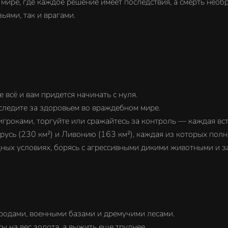
ире, где каждое решение имеет последствия, а смерть необр
ьями, так и врагами.
 всё и вам придется начинать с нуля.
 следите за здоровьем во враждебном мире.
гроками, торгуйте или сражайтесь за контроль — каждая вст
усь (230 км²) и Ливонию (163 км²), каждая из которых полн
ных условиях, борясь с агрессивными дикими животными и 
родами, военными базами и дремучими лесами.
ы на вес золота, а выжить еще труднее.