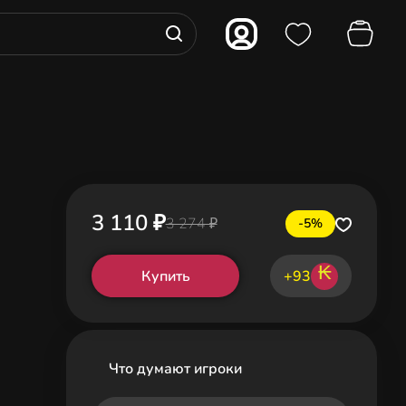
3 110 ₽
3 274 ₽
-5%
₭
Купить
+93
Что думают игроки