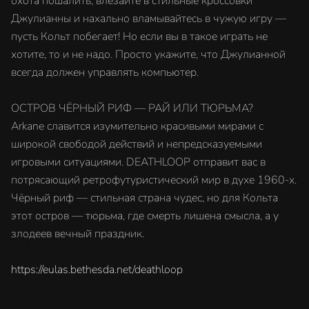
охота пошалить, влезайте в стильные кроссовки
Джулианны и нахально вламывайтесь в чужую игру —
пусть Кольт побегает! Но если вы в такое играть не
хотите, то и не надо. Просто укажите, что Джулианной
всегда должен управлять компьютер.
ОСТРОВ ЧЁРНЫЙ РИФ — РАЙ ИЛИ ТЮРЬМА?
Arkane славится изумительно красивыми мирами с
широкой свободой действий и непредсказуемыми
игровыми ситуациями. DEATHLOOP отправит вас в
потрясающий ретрофутуристический мир в духе 1960-х.
Чёрный риф — стильная страна чудес, но для Кольта
этот остров — тюрьма, где смерть лишена смысла, а у
злодеев вечный праздник.
https://eulas.bethesda.net/deathloop