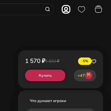
1 570 ₽
1 650 ₽
-5%
₭
Купить
+47
Что думают игроки