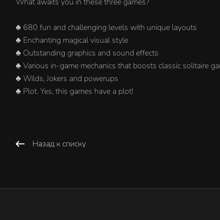
What awaits you in these three games?
♣ 680 fun and challenging levels with unique layouts
♣ Enchanting magical visual style
♣ Outstanding graphics and sound effects
♣ Various in-game mechanics that boosts classic solitaire g
♣ Wilds, Jokers and powerups
♣ Plot. Yes, this games have a plot!
Назад к списку