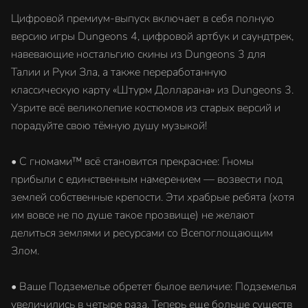
Цифровой премиум-выпуск включает в себя полную
версию игры Dungeons 4, цифровой артбук и саундтрек,
навевающие ностальгию скины из Dungeons 3 для
Талии и Руки Зла, а также переработанную
классическую карту «Штурм Долларана» из Dungeons 3.
Узрите всё великолепие костюмов из старых версий и
порадуйте свою тёмную душу музыкой!
• С гномами™ всё становится прекраснее: Гномы
прибыли с единственным намерением — возвести под
землей собственные крепости. Эти храбрые ребята (хотя
им вовсе не по душе такое прозвище) не желают
делиться землями и ресурсами со Всепоглощающим
Злом.
• Ваше Подземелье обретет былое величие: Подземелья
увеличились в четыре раза. Теперь еще больше существ