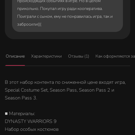
происходящих событиях в игре. Но в целом
прикольно. Покупал игру ради кооператива.
Поиграли с сыном, ему не понравилась игра, так и
забросили(((
Описание
Характеристики
Отзывы (1)
Как оформляются з
В этот набор контента по сниженной цене входят игра,
Special Costume Set, Season Pass, Season Pass 2 и
Season Pass 3.
■ Материалы:
DYNASTY WARRIORS 9
Набор особых костюмов