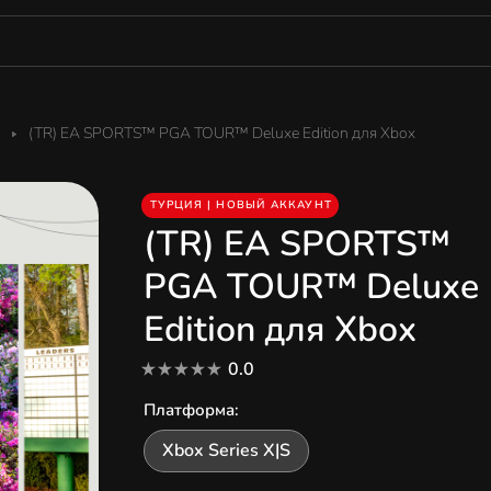
(TR) EA SPORTS™ PGA TOUR™ Deluxe Edition для Xbox
ТУРЦИЯ | НОВЫЙ АККАУНТ
(TR) EA SPORTS™
PGA TOUR™ Deluxe
Edition для Xbox
0.0
Платформа
:
Xbox Series X|S