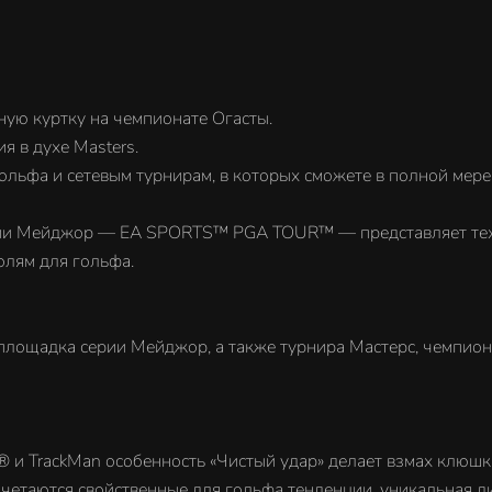
ную куртку на чемпионате Огасты.
я в духе Masters.
ольфа и сетевым турнирам, в которых сможете в полной мере 
ии Мейджор — EA SPORTS™ PGA TOUR™ — представляет техно
олям для гольфа.
ощадка серии Мейджор, а также турнира Мастерс, чемпион
 и TrackMan особенность «Чистый удар» делает взмах клюшк
очетаются свойственные для гольфа тенденции, уникальная 