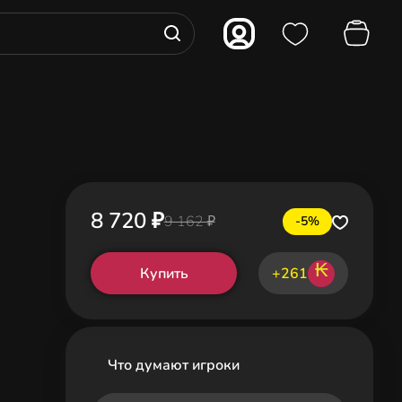
8 720 ₽
9 162 ₽
-5%
₭
Купить
+261
Что думают игроки