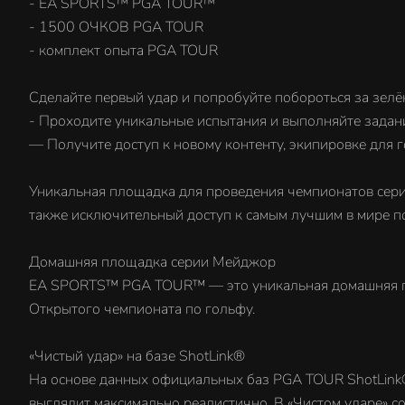
- EA SPORTS™ PGA TOUR™
- 1500 ОЧКОВ PGA TOUR
- комплект опыта PGA TOUR
Cделайте первый удар и попробуйте побороться за зелё
- Проходите уникальные испытания и выполняйте задани
— Получите доступ к новому контенту, экипировке для г
Уникальная площадка для проведения чемпионатов сер
также исключительный доступ к самым лучшим в мире п
Домашняя площадка серии Мейджор
EA SPORTS™ PGA TOUR™ — это уникальная домашняя пл
Открытого чемпионата по гольфу.
«Чистый удар» на базе ShotLink®
На основе данных официальных баз PGA TOUR ShotLink®
выглядит максимально реалистично. В «Чистом ударе» с