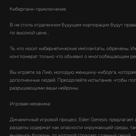
Киберпанк-приключение
В не столь отдаленном будущем корпорации будут прав
по высокой цене...
Те, кто носит кибернетические имплантаты, обречены. И
конгломерат только что объявил о многообещающем ре
Вы играете за Лию, молодую женщину-киборга, которая 
дополненных людей. Преодолейте испытания, чтобы пол
разрушающими ваши нейроны.
Игровая механика
Динамичный игровой процесс. Eden Genesis предлагает
разделы содержат как опасности окружающей среды, так
вылечить болезнь, от которой страдает главный герой.