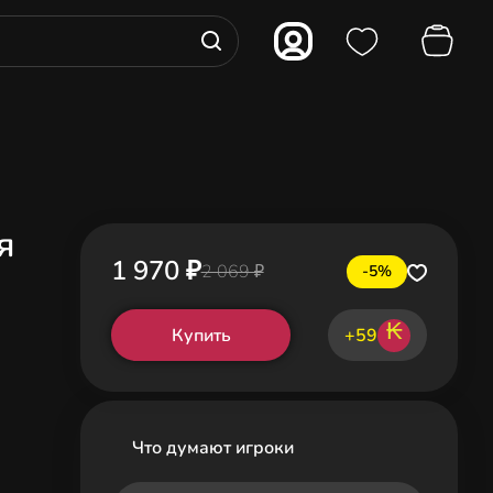
я
1 970 ₽
2 069 ₽
-5%
₭
Купить
+59
Что думают игроки