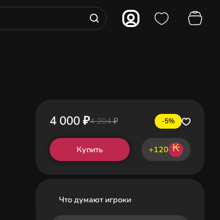
4 000 ₽
4 204 ₽
-5%
₭
Купить
+120
Что думают игроки