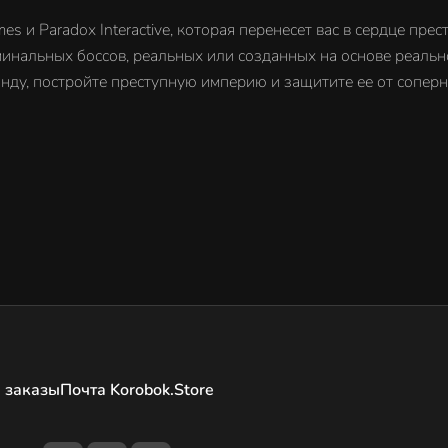
es и Paradox Interactive, которая перенесет вас в сердце пре
минальных боссов, реальных или созданных на основе реальн
нду, постройте преступную империю и защитите ее от соперн
 заказы
Почта Korobok.Store