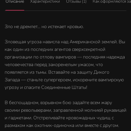
Описание
Характеристики
Отзывы (1)
Как оформляются з
Зло не дремлет… но истекает кровью.
Зловещая угроза нависла над Американской землей. Вы
как один из последних агентов сверхсекретной
организации по отлову вампиров — последняя надежда
человечества перед закоренелым ужасом, что
появляется из тьмы. Вставайте на защиту Дикого
Запада — станьте супергероем, искорените вампирскую
угрозу и спасите Соединенные Штаты!
В беспощадном, взрывном бою задайте всем жару
своими револьверами, заправленной молнией рукавицей
и гаджетами. Отстреливайте кровожадных чудищ с
размахом как охотник-одиночка или вместе с другом.