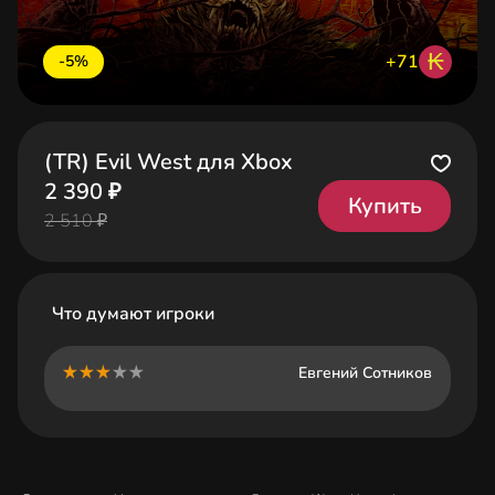
₭
+71
-5%
(TR) Evil West для Xbox
2 390 ₽
Купить
2 510 ₽
Что думают игроки
Евгений Сотников