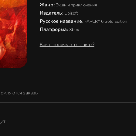
Жанр
:
Экшн и приключения
Издатель
:
Ubisoft
Русское название
:
FARCRY 6 Gold Edition
Платформа
:
Xbox
Как я получу этот заказ?
ормляются заказы
ит: