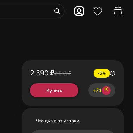
2 390 ₽
2 510 ₽
-5%
₭
Купить
+71
Что думают игроки