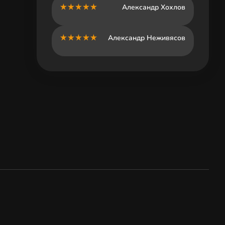
Александр Хохлов
Александр Неживясов