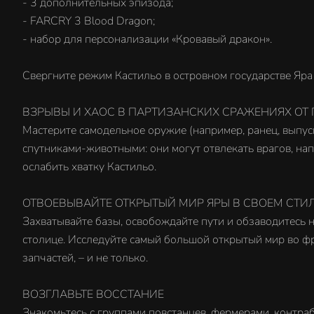
- 3 дополнительных эпизода;
- FARCRY 3 Blood Dragon;
- набор для персонализации «Кровавый дракон».
Свергните режим Кастильо в островном государстве Яра 
ВЗРЫВЫ И ХАОС В ПАРТИЗАНСКИХ СРАЖЕНИЯХ ОТ
Мастерите самодельное оружие (например, ранец, выпус
спутниками-животными: они могут отвлекать врагов, нап
ослабить хватку Кастильо.
ОТВОЕВЫВАЙТЕ ОТКРЫТЫЙ МИР ЯРЫ В СВОЕМ СТИ
Захватывайте базы, освобождайте пути и обзаводитесь н
столице. Исследуйте самый большой открытый мир во фра
запчастей, – и не только.
ВОЗГЛАВЬТЕ ВОССТАНИЕ
Знакомьтесь с группами повстанцев, фермерами, контра