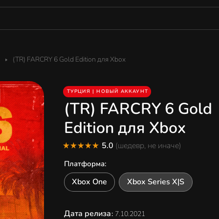
(TR) FARCRY 6 Gold Edition для Xbox
ТУРЦИЯ | НОВЫЙ АККАУНТ
(TR) FARCRY 6 Gold
Edition для Xbox
5.0
(шедевр, не иначе)
Платформа
:
Xbox One
Xbox Series X|S
Дата релиза
:
7.10.2021