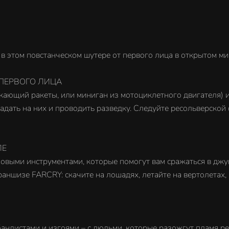
в этом повстанческом шутере от первого лица в открытом ми
 ПЕРВОГО ЛИЦА
кающий ракеты, или миниган из мотоциклетного двигателя) 
адать на них и проводить разведку. Следуйте ресольверской 
ЛЕ
овыми инструментами, которые помогут вам сражаться в джун
ншизе FARCRY: скачите на лошадях, летайте на вертолетах, 
бандистами и изгоями – с людьми, которые разожгут пламя р