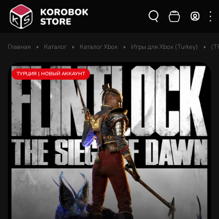
Главная
Каталог
Каталог Xbox
Игры для Xbox (Turkey)
(T
ТУРЦИЯ | НОВЫЙ АККАУНТ