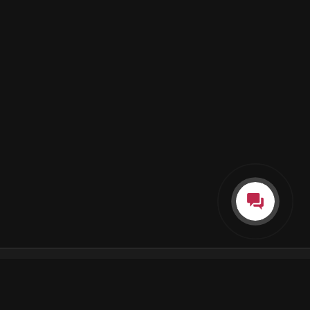
Каталог
Как пользоваться подпиской
Как отгружаются заказы
Почта Korobok.Store