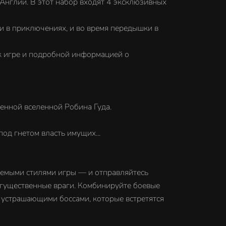
 Англии. В этот набор входят 4 эксклюзивных
: и в приключениях, и во время передышки в
 к игре и подробной информацией о
ленной вселенной Робина Гуда.
од гнетом власть имущих...
аемыми стилями игры — и отправляйтесь
огущественные враги. Комбинируйте боевые
 устрашающими боссами, которые встретятся