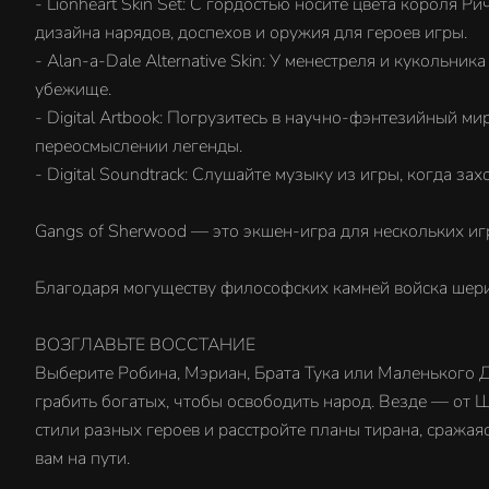
- Lionheart Skin Set: С гордостью носите цвета короля 
дизайна нарядов, доспехов и оружия для героев игры.
- Alan-a-Dale Alternative Skin: У менестреля и кукольн
убежище.
- Digital Artbook: Погрузитесь в научно-фэнтезийный 
переосмыслении легенды.
- Digital Soundtrack: Слушайте музыку из игры, когда зах
Gangs of Sherwood — это экшен-игра для нескольких игр
Благодаря могуществу философских камней войска шериф
ВОЗГЛАВЬТЕ ВОССТАНИЕ
Выберите Робина, Мэриан, Брата Тука или Маленького 
грабить богатых, чтобы освободить народ. Везде — от
стили разных героев и расстройте планы тирана, сража
вам на пути.