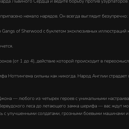
Ричарда Львиного Сердца и ведите борьбу против узурпаторов
ика припасено немало нарядов. Он всегда выглядит безупречно
мир Gangs of Sherwood с буклетом эксклюзивных иллюстраций
очется.
оков (от 1 до 4), действие которой происходит в переосмыс
а Ноттингема сильны как никогда. Народ Англии страдает п
Джона — любого из четырех героев с уникальными настраив
 Шервудского леса до летающего замка шерифа — вас ждут м
ясь с улучшенными солдатами, грозными боевыми машинами и