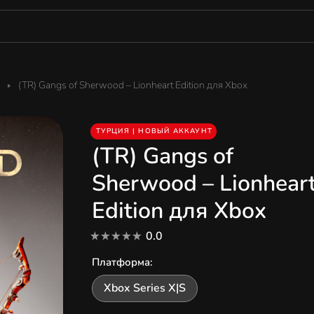
(TR) Gangs of Sherwood – Lionheart Edition для Xbox
ТУРЦИЯ | НОВЫЙ АККАУНТ
(TR) Gangs of
Sherwood – Lionhear
Edition для Xbox
0.0
Платформа
:
Xbox Series X|S