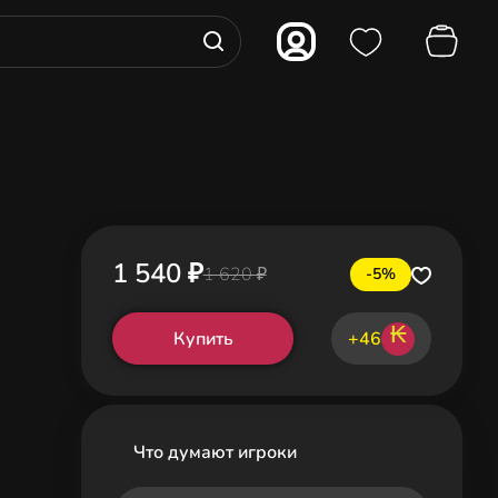
1 540 ₽
1 620 ₽
-5%
₭
Купить
+46
Что думают игроки