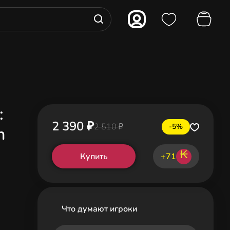
:
2 390 ₽
2 510 ₽
-5%
n
₭
Купить
+71
Что думают игроки