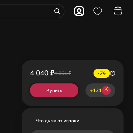
4 040 ₽
4 251 ₽
-5%
₭
Купить
+121
Что думают игроки