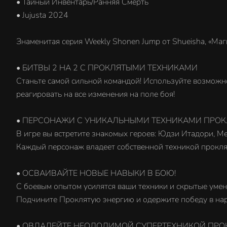
• Тайный Инвентарь/Ранняя Смерть
• Jujusta 2024
Знаменитая серия Weekly Shonen Jump от Shueisha, «Маг
• БИТВЫ 2 НА 2 С ПРОКЛЯТЫМИ ТЕХНИКАМИ
Станьте самой сильной командой! Используйте возможн
реагировать на все изменения на поле боя!
• ПЕРСОНАЖИ С УНИКАЛЬНЫМИ ТЕХНИКАМИ ПРОК
В игре вы встретите знакомых героев: Юдзи Итадори, Ме
Каждый персонаж владеет собственной техникой прокля
• ОСВАИВАЙТЕ НОВЫЕ НАВЫКИ В БОЮ!
С боевым опытом усилятся ваши техники и скрытые умен
Подчините Проклятую энергию и одержите победу в на
• ОВЛАДЕЙТЕ НЕОДОЛИМОЙ СУПЕРТЕХНИКОЙ ПРО