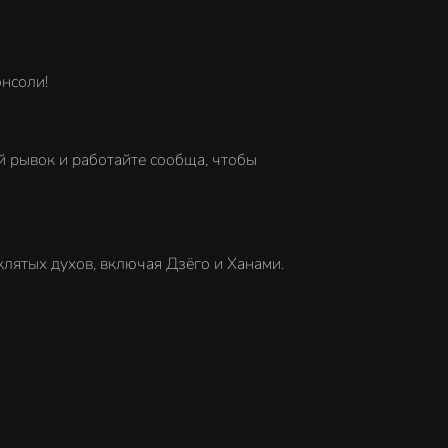
онсоли!
й рывок и работайте сообща, чтобы
клятых духов, включая Дзёго и Ханами.