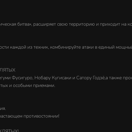
ическая битва», расширяет свою территорию и приходит на к
ости каждой из техник, комбинируйте атаки в единый мощны
ЛЯТЫХ
гуми Фусигуро, Нобару Кугисаки и Сатору Годзё,а также про
тых и особыми приемами.
ия.
растающем противостоянии!
КЛЯТЫХ!