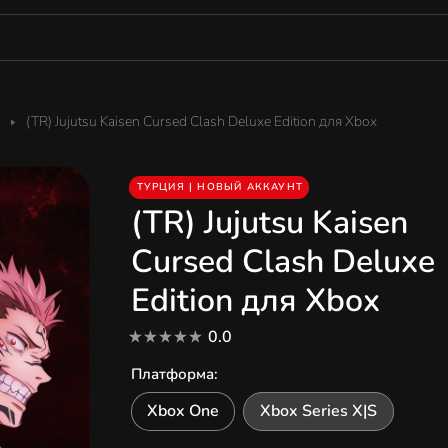
(TR) Jujutsu Kaisen Cursed Clash Deluxe Edition для Xbox
ТУРЦИЯ | НОВЫЙ АККАУНТ
(TR) Jujutsu Kaisen
Cursed Clash Deluxe
Edition для Xbox
0.0
Платформа
:
Xbox One
Xbox Series X|S