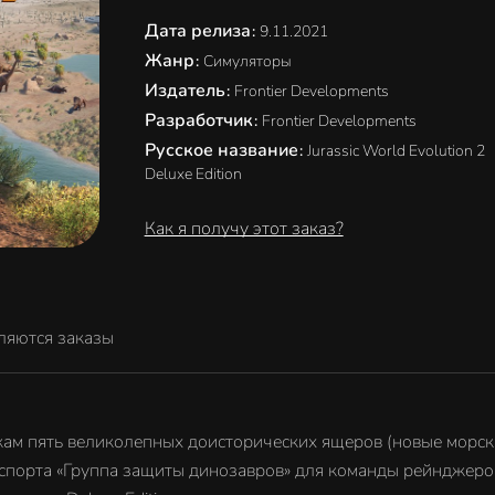
Дата релиза
:
9.11.2021
Жанр
:
Симуляторы
Издатель
:
Frontier Developments
Разработчик
:
Frontier Developments
Русское название
:
Jurassic World Evolution 2
Deluxe Edition
Как я получу этот заказ?
ляются заказы
грокам пять великолепных доисторических ящеров (новые морс
нспорта «Группа защиты динозавров» для команды рейнджеро