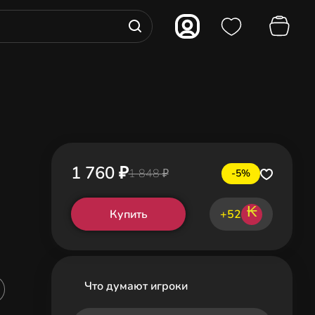
1 760 ₽
1 848 ₽
-5%
₭
Купить
+52
Что думают игроки