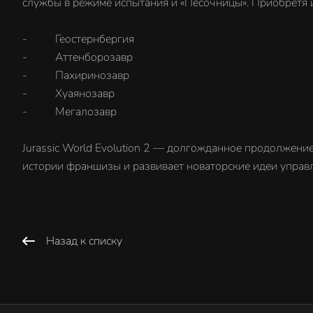
службы в режиме испытания и «Песочницы». Приобретя и
- Геостернбергия
- Аттенборозавр
- Пахиринозавр
- Хуаянозавр
- Мегалозавр
Jurassic World Evolution 2 — долгожданное продолжение 
истории франшизы и развивает новаторские идеи управл
Назад к списку