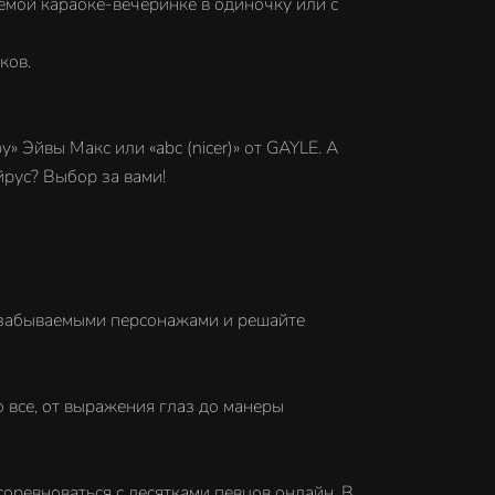
аемой караоке-вечеринке в одиночку или с
ков.
y» Эйвы Макс или «abc (nicer)» от GAYLE. А
йрус? Выбор за вами!
незабываемыми персонажами и решайте
все, от выражения глаз до манеры
соревноваться с десятками певцов онлайн. В