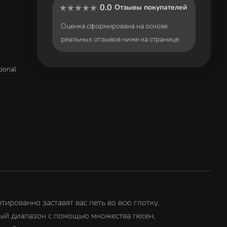
0.0
Отзывы покупателей
Оценка сформирована на основе
реальных отзывов ниже на странице.
tional
тированно заставят вас петь во всю глотку.
ный диапазон с помощью множества песен,