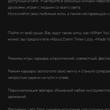
доступных в сети. Участвуйте в сезонных онлайн-меропр
друзьями, играя с людьми со всего света.
Исполняйте свои любимые хиты, а также нестареющую кл
Пойте от всей души. Вас ждут такие хиты, как «When You’r
может, вы предпочтете «About Damn Time» Lizzo, «Made Y
Режимы игры: карьера, классический, совместный, фестив
Режим карьеры: воплотите свою мечту и станьте супер
непростые задачи на пути к славе.
Персонализация аватара: обширный набор инструментов
движений.
Фестиваль Let's Sing: суровое испытание для сольных и