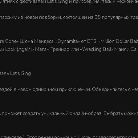
иятиях с фестивалем Let's Sing и присоединяйтесь к несконч
ассику из новой подборки, состоящей из 35 популярных тре
e Gone» Шона Мендеса, «Dynamite» от BTS, «Million Dollar Bab
ou Look (Again)» Меган Трейнор или «Wrecking Ball» Майли Са
аль Let's Sing
звездой в новом одиночном приключении. Объединяйтесь с 
 поможет создать уникальный онлайн-образ. Выбрать можно 
сполнителей. Этот режим одиночной игры позволяет игрокам 