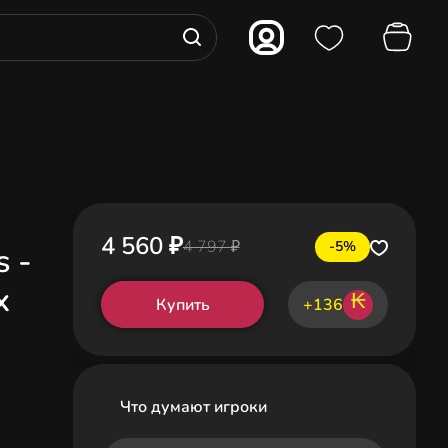
4 560 ₽
4 797 ₽
-5%
s -
x
₭
Купить
+136
Что думают игроки