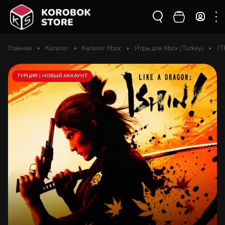
Главная
Каталог
Каталог Xbox
Игры для Xbox (Turkey)
(T
ТУРЦИЯ | НОВЫЙ АККАУНТ