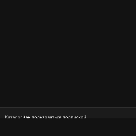
Каталог
Как пользоваться подпиской
Как отгружаются заказы
Почта Korobok.Store