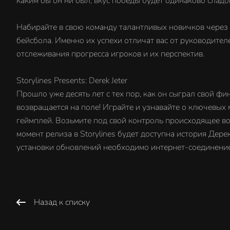
каким бы он ни был, вкус победы будет одинаково сладо
Набирайте в свою команду талантливых новичков через 
бейсбола. Именно их успехи отличат вас от руководит
отслеживания прогресса игроков и их перспектив.
Storylines Presents: Derek Jeter
Прошло уже десять лет с тех пор, как он сыграл свой ф
возвращается на поле! Играйте и узнавайте о ключевых
геймплей. Возьмите под свой контроль происходящее во 
момент релиза в Storylines будет доступна история Де
установки обновлений необходимо интернет-соединение
Назад к списку