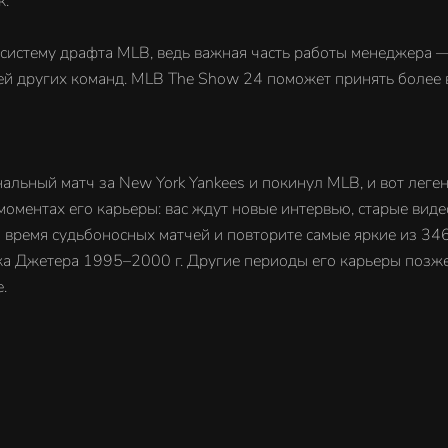
к.
систему драфта MLB, ведь важная часть работы менеджера —
елей других команд. MLB The Show 24 поможет принять боле
инальный матч за New York Yankees и покинул MLB, и вот ле
 моментах его карьеры: вас ждут новые интервью, старые ви
время судьбоносных матчей и повторите самые яркие из 3465
река Джетера 1995–2000 г. Другие периоды его карьеры позж
.