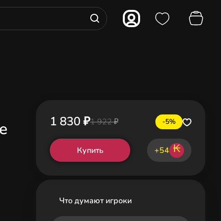
1 830 ₽
1 922 ₽
-5%
e
₭
Купить
+54
Что думают игроки