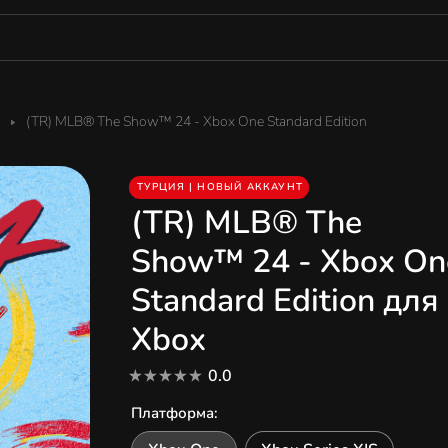
(TR) MLB® The Show™ 24 - Xbox One Standard Edition
ТУРЦИЯ | НОВЫЙ АККАУНТ
(TR) MLB® The
Show™ 24 - Xbox On
Standard Edition для
Xbox
0.0
Платформа
: