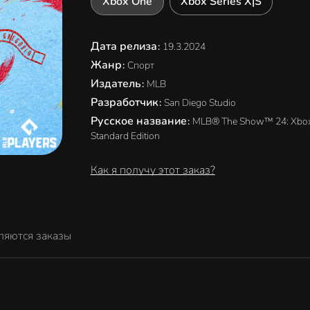
Xbox One
Xbox Series X|S
Дата релиза
:
19.3.2024
Жанр
:
Спорт
Издатель
:
MLB
Разработчик
:
San Diego Studio
Русское название
:
MLB® The Show™ 24: Xbo
Standard Edition
Как я получу этот заказ?
ляются заказы