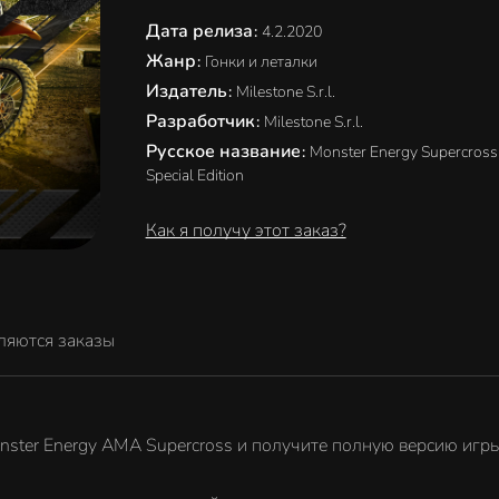
Дата релиза
:
4.2.2020
Жанр
:
Гонки и леталки
Издатель
:
Milestone S.r.l.
Разработчик
:
Milestone S.r.l.
Русское название
:
Monster Energy Supercross 
Special Edition
Как я получу этот заказ?
ляются заказы
onster Energy AMA Supercross и получите полную версию игр