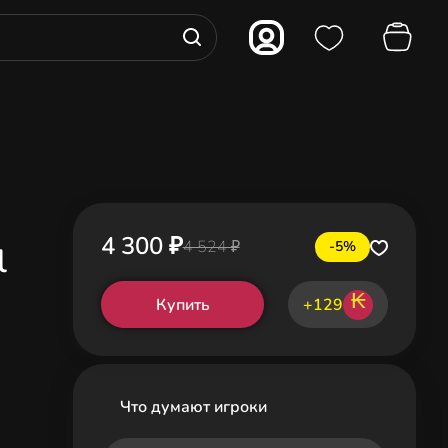
4 300 ₽
4 524 ₽
-5%
l
₭
Купить
+129
Что думают игроки