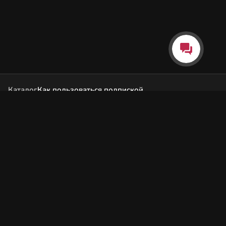
Каталог
Как пользоваться подпиской
Как отгружаются заказы
Почта Korobok.Store
hello@korobok.store