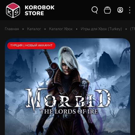
Главная
Каталог
Каталог Xbox
Игры для Xbox (Turkey)
(T
ТУРЦИЯ | НОВЫЙ АККАУНТ