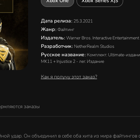
Xbox One
Xbox Series X|S
Дата релиза
:
25.3.2021
Жанр
:
Файтинг
Издатель
:
Warner Bros. Interactive Entertainment
Разработчик
:
NetherRealm Studios
Русское название
:
Комплект: Ultimate-издан
MK11 + Injustice 2 - лег. Издание
Как я получу этот заказ?
ормляются заказы
йной удар. Он объединил в себе оба хита из мира файтингов 