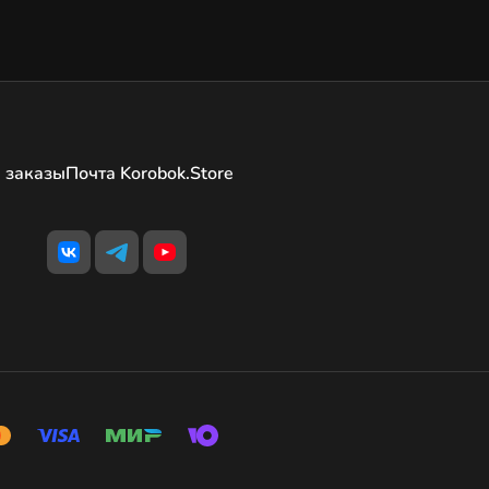
 заказы
Почта Korobok.Store