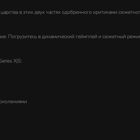
арства в этих двух частях одобренного критиками сюжетног
ание. Погрузитесь в динамический геймплей и сюжетный режи
ries X|S:
поколениями