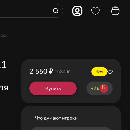
 Xbox
11
2 550 ₽
2 684 ₽
-5%
для
₭
Купить
+76
Что думают игроки