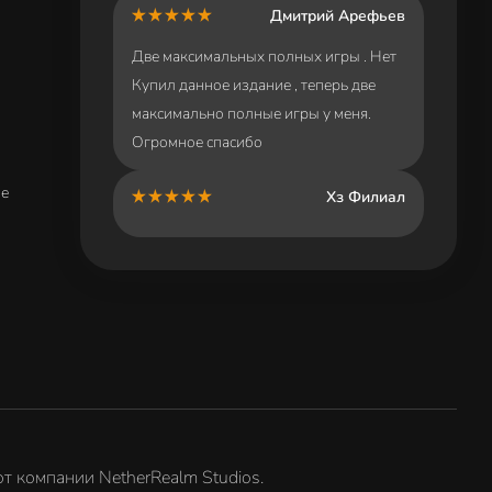
Дмитрий Арефьев
Две максимальных полных игры . Нет
Купил данное издание , теперь две
максимально полные игры у меня.
Огромное спасибо
ие
Хз Филиал
от компании NetherRealm Studios.