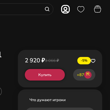
l
2 920 ₽
3 066 ₽
-5%
₭
Купить
+87
Что думают игроки