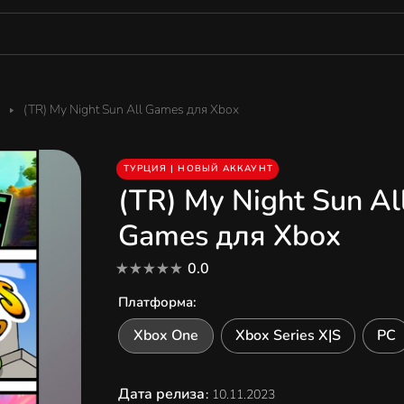
(TR) My Night Sun All Games для Xbox
ТУРЦИЯ | НОВЫЙ АККАУНТ
(TR) My Night Sun Al
Games для Xbox
0.0
Платформа
:
Xbox One
Xbox Series X|S
PC
Дата релиза
:
10.11.2023