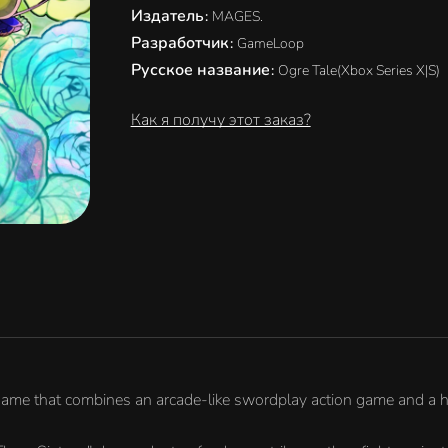
Издатель
:
MAGES.
Разработчик
:
GameLoop
Русское название
:
Ogre Tale(Xbox Series X|S)
Как я получу этот заказ?
g game that combines an arcade-like swordplay action game and a 