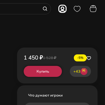
1 450 ₽
1 528 ₽
-5%
₭
Купить
+43
Что думают игроки