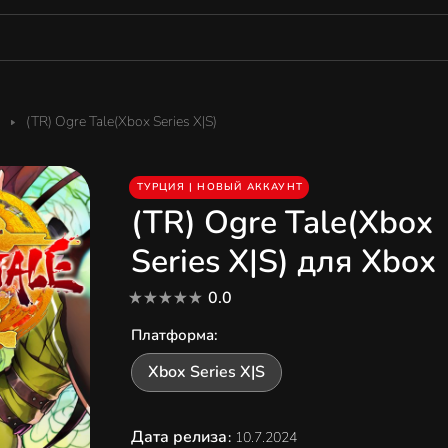
(TR) Ogre Tale(Xbox Series X|S)
ТУРЦИЯ | НОВЫЙ АККАУНТ
(TR) Ogre Tale(Xbox
Series X|S) для Xbox
0.0
Платформа
:
Xbox Series X|S
Дата релиза
:
10.7.2024