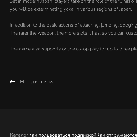
Set in modern Japan, players take on the role of the "Onikko
you will be exterminating yokai in various regions of Japan.
In addition to the basic actions of attacking, jumping, dodgin
The rarer the weapon, the more slots it has, so you can customi
The game also supports online co-op play for up to three pla
Назад к списку
Каталог
Как пользоваться подпиской
Как отгружаются