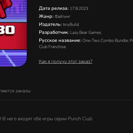
Дата релиза
:
17.8.2023
Жанр
:
Файтинг
Издатель
:
tinyBuild
Разработчик
:
Lazy Bear Games
Русское название
:
One-Two Combo Bundle: P
Club Franchise
Как я получу этот заказ?
ляются заказы
В него входят обе игры серии Punch Club: