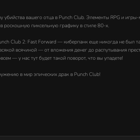
ну убийства вашего отца в Punch Club. Элементы RPG и игры
 в роскошную пиксельную графику в стиле 80-х.
unch Club 2: Fast Forward — киберпанк еще никогда не был т
 всякой всячиной — от вложения денег до распутывания прес
сем — у нас тут будет такой поворот, что вы упадете!
ружению в мир эпических драк в Punch Club!