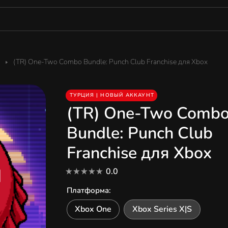
(TR) One-Two Combo Bundle: Punch Club Franchise для Xbox
ТУРЦИЯ | НОВЫЙ АККАУНТ
(TR) One-Two Comb
Bundle: Punch Club
Franchise для Xbox
0.0
Платформа
:
Xbox One
Xbox Series X|S