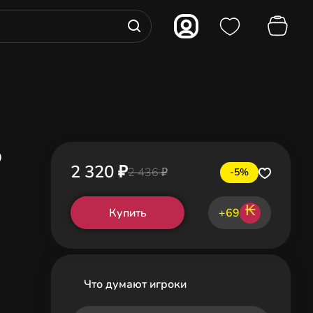
o
2 320 ₽
2 436 ₽
-5%
₭
Купить
+69
Что думают игроки