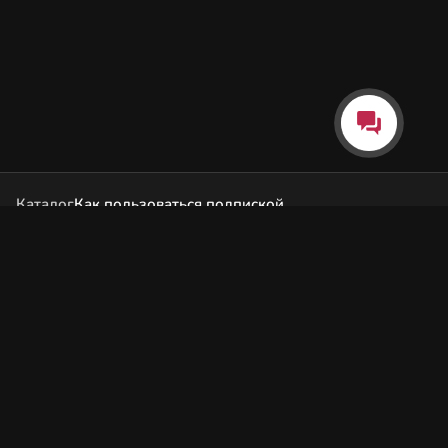
Каталог
Как пользоваться подпиской
Как отгружаются заказы
Почта Korobok.Store
hello@korobok.store