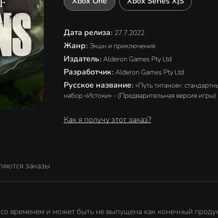
Xbox One
Xbox Series X|S
Дата релиза
:
27.7.2022
Жанр
:
Экшн и приключения
Издатель
:
Alderon Games Pty Ltd
Разработчик
:
Alderon Games Pty Ltd
Русское название
:
«Путь титанов»: стандартн
набор «Истоки» - (Предварительная версия игры)
Как я получу этот заказ?
ляются заказы
 со временем и может быть не выпущена как конечный продукт