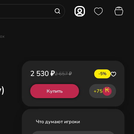
box
2 530 ₽
2 657 ₽
-5%
)
₭
Купить
+75
Что думают игроки