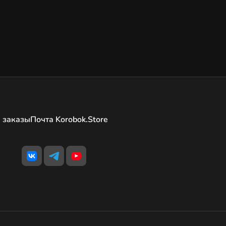
 заказы
Почта Korobok.Store