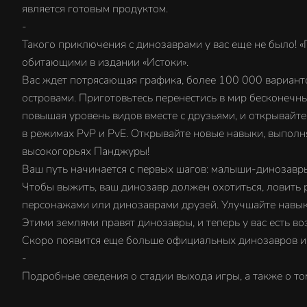
является готовым продуктом.
-
Такого приключения с динозаврами у вас еще не было!
обитающими в издании «Истоки».
Вас ждет потрясающая графика, более 100 000 варианто
островами. Приготовьтесь перенестись в мир бесконечны
повышая уровень видов вместе с друзьями, и открывайт
в режимах PvP и PvE. Открывайте новые навыки, выполн
высокогорьях Панджуры!
Ваш путь начинается с первых шагов: малыши-динозавры 
Чтобы выжить, ваш динозавр должен охотиться, ловить р
персонажами или динозаврами друзей. Улучшайте навык
Этими землями правят динозавры, и теперь у вас есть во
Скоро появится еще больше официальных динозавров и м
-
Подробные сведения о стадии выхода игры, а также о то