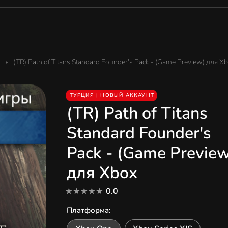
(TR) Path of Titans Standard Founder's Pack - (Game Preview) для X
ТУРЦИЯ | НОВЫЙ АККАУНТ
(TR) Path of Titans
Standard Founder's
Pack - (Game Preview
для Xbox
0.0
Платформа
: