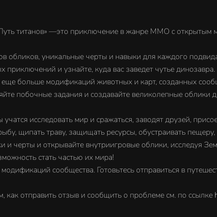
 «Путь титанов» —это приключение в жанре MMO с открытым 
в обликов, уникальные черты и навыки для каждого подвида
х приключений и узнайте, куда вас заведет чутье динозавра
е еще больше модификаций животных и карт, созданных сооб
яйте побочные задания и создавайте великолепные облики д
учатся исследовать мир и сражаться, заводят друзей, присо
ыбу, щипать траву, защищать ресурсы, обустраивать пещеру,
и и черты и открывайте внутриигровые облики, исследуя Зе
зможность стать частью их мира!
одификаций сообщества. Готовьтесь отправиться в путешестви
м, как отправить отзыв и сообщить о проблеме см. по ссылке