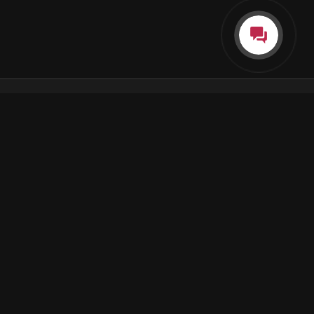
Каталог
Как пользоваться подпиской
Как отгружаются заказы
Почта Korobok.Store
hello@korobok.store
© 2026 Korobok.store