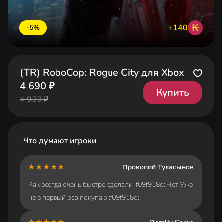
₭
+140
-5%
(TR) RoboCop: Rogue City для Xbox
4 690 ₽
Купить
4 933 ₽
Что думают игроки
Прокопий Туласынов
Как всегда очень быстро сделали :f09f918d: Нет Уже
не в первый раз покупаю :f09f918d: