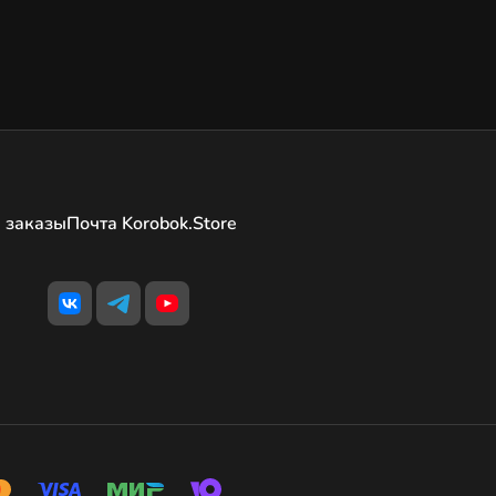
 заказы
Почта Korobok.Store