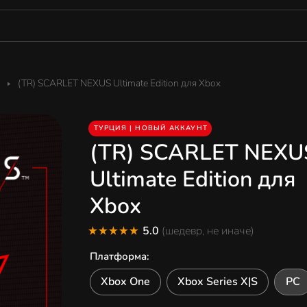
(TR) SCARLET NEXUS Ultimate Edition для Xbox
ТУРЦИЯ | НОВЫЙ АККАУНТ
(TR) SCARLET NEXU
Ultimate Edition для
Xbox
5.0
(шедевр, не иначе)
Платформа
:
Xbox One
Xbox Series X|S
PC