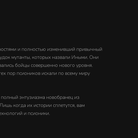
бностями и полностью изменивший привычный
судок мутанты, которых назвали Иными. Они
овались бойцы совершенно нового уровня.
тех пор псиоников искали по всему миру
— полный энтузиазма новобранец из
Лишь когда их истории сплетутся, вам
ехнологий и псионики.