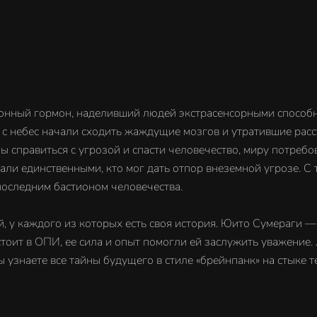
ионный гормон, наделивший людей экстрасенсорными спосо
, с небес начали сходить жаждущие мозгов и утратившие рас
ы справиться с угрозой и спасти человечество, миру потреб
али единственными, кто мог дать отпор внеземной угрозе. С 
последним бастионом человечества.
, у каждого из которых есть своя история. Юито Сумераги 
тоит в ОПИ, ее сила и опыт помогли ей заслужить уважение. 
 узнаете все тайны будущего в стиле «брейнпанк» на стыке т