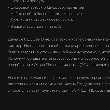
- Сезонный пропуск
- Цифровой артбук & Цифровой саундтрек
- Набор особой боевой формы «красный»
- Дополнительный аксессуар «Иной»
- 3 варианта дополнения SAS
Далекое будущее. В человеческом мозге обнаружен пс
нам мир. Но едва свет новой эпохи озарил человечество
были невероятно устойчивы к обычному оружию, и, чтоб
Псионики, обладатели экстрасенсорных способностей, ст
и вербовали в Отряд Подавления Иных (ОПИ), ставший 
Начните прохождение игры с одного из двух персонажей
влиятельной семьи политиков. Касанэ Рэндалл давно сос
откроется во всей полноте история SCARLET NEXUS, и вы