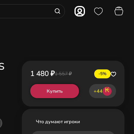
S
1 480 ₽
1 557 ₽
-5%
₭
Купить
+44
Что думают игроки