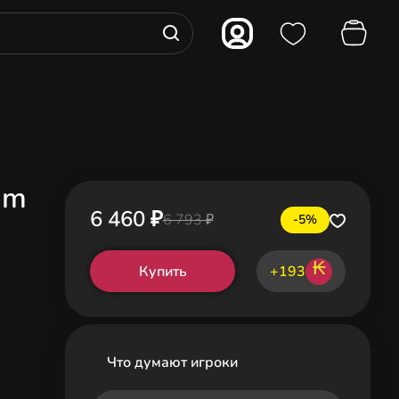
im
6 460 ₽
6 793 ₽
-5%
₭
Купить
+193
Что думают игроки