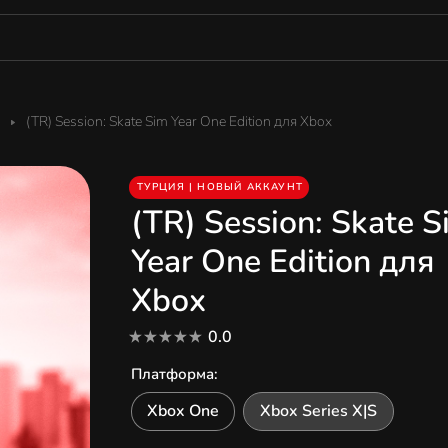
(TR) Session: Skate Sim Year One Edition для Xbox
ТУРЦИЯ | НОВЫЙ АККАУНТ
(TR) Session: Skate S
Year One Edition для
Xbox
0.0
Платформа
:
Xbox One
Xbox Series X|S