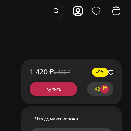
1 420 ₽
1 496 ₽
-5%
₭
Купить
+42
Что думают игроки