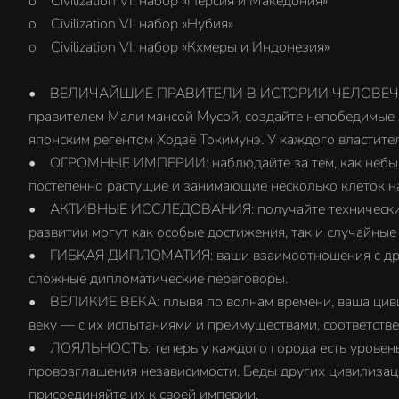
o Civilization VI: набор «Персия и Македония»
o Civilization VI: набор «Нубия»
o Civilization VI: набор «Кхмеры и Индонезия»
• ВЕЛИЧАЙШИЕ ПРАВИТЕЛИ В ИСТОРИИ ЧЕЛОВЕЧЕСТВА: с
правителем Мали мансой Мусой, создайте непобедимые 
японским регентом Ходзё Токимунэ. У каждого властител
• ОГРОМНЫЕ ИМПЕРИИ: наблюдайте за тем, как небыва
постепенно растущие и занимающие несколько клеток на
• АКТИВНЫЕ ИССЛЕДОВАНИЯ: получайте технические ус
развитии могут как особые достижения, так и случайные
• ГИБКАЯ ДИПЛОМАТИЯ: ваши взаимоотношения с други
сложные дипломатические переговоры.
• ВЕЛИКИЕ ВЕКА: плывя по волнам времени, ваша циви
веку — с их испытаниями и преимуществами, соответстве
• ЛОЯЛЬНОСТЬ: теперь у каждого города есть уровень л
провозглашения независимости. Беды других цивилизаци
присоединяйте их к своей империи.