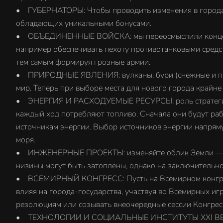
• ГУБЕРНАТОРЫ: Чтобы проводить изменения в городах 
обладающих уникальными бонусами.
• ОБЪЕДИНЕННЫЕ ВОЙСКА: мы переосмыслили концепцию 
например обеспечивать пехоту противотанковыми средс
тем самым формируя грозные армии.
• ПРИРОДНЫЕ ЯВЛЕНИЯ: вулканы, бури (снежные и песча
мир. Теперь при выборе места для нового города крайн
• ЭНЕРГИЯ И РАСХОДУЕМЫЕ РЕСУРСЫ: роль стратегическ
каждый ход потребляют топливо. Сначала они будут раб
источникам энергии. Выбор источников энергии напряму
моря.
• ИНЖЕНЕРНЫЕ ПРОЕКТЫ: изменяйте облик Земли — стро
низины могут быть затоплены, однако на заключительно
• ВСЕМИРНЫЙ КОНГРЕСС: Пусть на Всемирном конгрессе
влияя на города-государства, участвуя во Всемирных игр
резолюциям или созывать внеочередные сессии Конгрес
• ТЕХНОЛОГИИ И СОЦИАЛЬНЫЕ ИНСТИТУТЫ XXI ВЕКА: в 