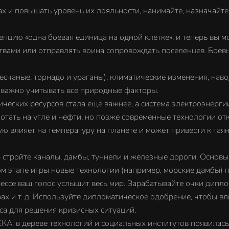
и повышать уровень их лояльности, нанимайте, назначайте 
«одна боевая единица на одной клетке», и теперь вы мож
твами или отправлять воина сопровождать поселенцев. Боев
ные, торнадо и ураганы), климатические изменения, навод
е важно учитывать все природные факторы.
их ресурсов стала еще важнее, а система электроэнергии
отать на угле и нефти, но позже современные технологии о
ю влияет на температуру на планете и может привести к та
йте каналы, дамбы, туннели и железные дороги. Основыва
м этапе игры новые технологии (например, морские дамбы) п
 ваш голос услышит весь мир. Зарабатывайте очки диплом
ах и т. д. Используйте дипломатическое одобрение, чтобы вл
са для решения кризисных ситуаций.
дереве технологий и социальных институтов появилась 