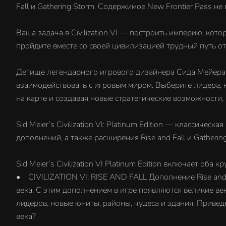
Fall и Gathering Storm. Содержимое New Frontier Pass не в
Ваша задача в Civilization VI — построить империю, ко
пройдите вместе со своей цивилизацией трудный путь от
Детище легендарного игрового дизайнера Сида Мейера Ci
взаимодействовать с игровым миром. Выберите лидера, к
на карте и создавая новые стратегические возможности,
Sid Meier’s Civilization VI: Platinum Edition — классическ
дополнений, а также расширения Rise and Fall и Gathering
Sid Meier’s Civilization VI Platinum Edition включает оба 
• CIVILIZATION VI: RISE AND FALL Дополнение Rise and
века. С этим дополнением в игре появляются великие ве
лидеров, новые юниты, районы, чудеса и здания. Привед
века?