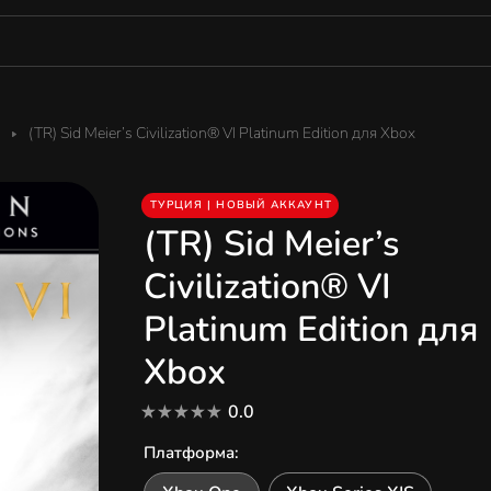
(TR) Sid Meier’s Civilization® VI Platinum Edition для Xbox
ТУРЦИЯ | НОВЫЙ АККАУНТ
(TR) Sid Meier’s
Civilization® VI
Platinum Edition для
Xbox
0.0
Платформа
: