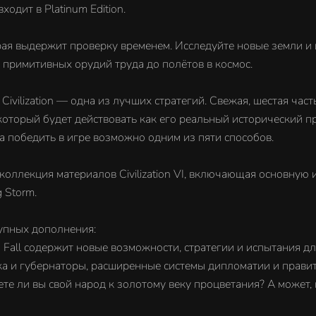
ходит в Platinum Edition.
торая выдержит проверку временем. Исследуйте новые земли и
 примитивных орудий труда до полётов в космос.
vilization — одна из лучших стратегий. Свежая, шестая час
оторый будет действовать как его реальный исторический пр
 а победить в игре возможно одним из пяти способов.
ая коллекция материалов Civilization VI, включающая основную игр
 Storm.
крупных дополнения:
 Fall содержит новые возможности, стратегии и испытания д
ка и губернаторы, расширенные системы дипломатии и правит
ете ли вы свой народ к золотому веку процветания? А может