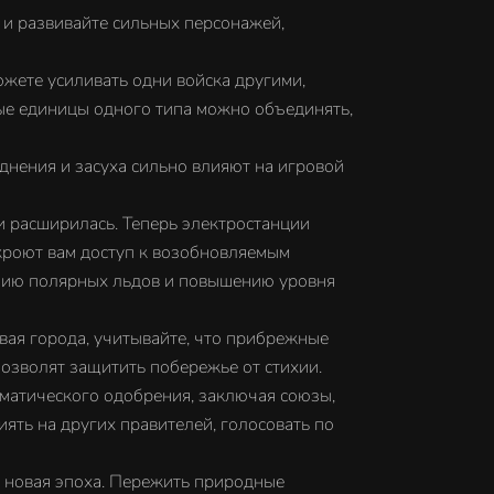
и развивайте сильных персонажей,
ете усиливать одни войска другими,
ые единицы одного типа можно объединять,
нения и засуха сильно влияют на игровой
 расширилась. Теперь электростанции
ткроют вам доступ к возобновляемым
янию полярных льдов и повышению уровня
я города, учитывайте, что прибрежные
озволят защитить побережье от стихии.
атического одобрения, заключая союзы,
иять на других правителей, голосовать по
новая эпоха. Пережить природные