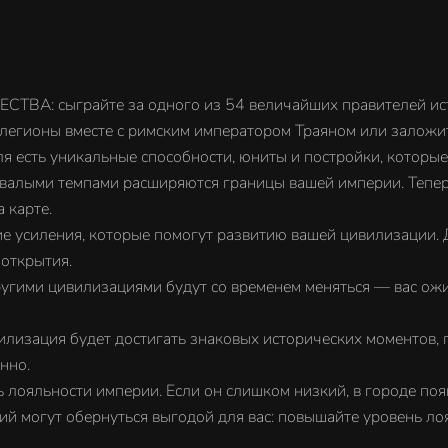
ыграйте за одного из 54 величайших правителей истор
легионы вместе с римским императором Траяном или заложит
я есть уникальные способности, юниты и постройки, которые 
лыми темпами расширяются границы вашей империи. Теперь
 карте.
иления, которые помогут развитию вашей цивилизации. Д
 открытия.
ми цивилизациями будут со временем меняться — вас ожид
лизация будет достигать знаковых исторических моментов,
нно.
ояльности империи. Если он слишком низкий, в городе появ
й могут обернуться выгодой для вас: повышайте уровень ло