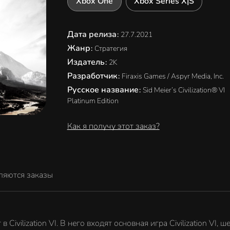
Xbox One
Xbox Series X|S
Дата релиза
:
27.7.2021
Жанр
:
Стратегия
Издатель
:
2K
Разработчик
:
Firaxis Games / Aspyr Media, Inc.
Русское название
:
Sid Meier’s Civilization® VI
Platinum Edition
Как я получу этот заказ?
ляются заказы
 Civilization VI. В него входят основная игра Civilization VI,