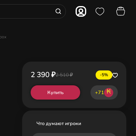
Xbox
2 390 ₽
2 510 ₽
-5%
₭
Купить
+71
Что думают игроки