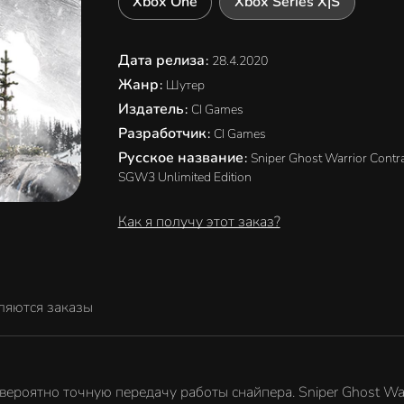
Xbox One
Xbox Series X|S
Дата релиза
:
28.4.2020
Жанр
:
Шутер
Издатель
:
CI Games
Разработчик
:
CI Games
Русское название
:
Sniper Ghost Warrior Contr
SGW3 Unlimited Edition
Как я получу этот заказ?
ляются заказы
вероятно точную передачу работы снайпера. Sniper Ghost War