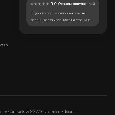
0.0
Отзывы покупателей
Оценка сформирована на основе
реальных отзывов ниже на странице.
acts &
rior Contracts & SGW3 Unlimited Edition —