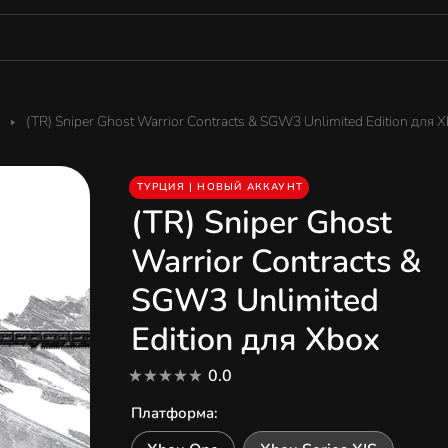
(TR) Sniper Ghost Warrior Contracts & SGW3 Unlimited Edition для 
ТУРЦИЯ | НОВЫЙ АККАУНТ
(TR) Sniper Ghost
Warrior Contracts &
SGW3 Unlimited
Edition для Xbox
0.0
Платформа
: