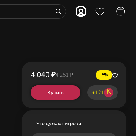
4 040 ₽
4 251 ₽
-5%
₭
Купить
+121
Что думают игроки