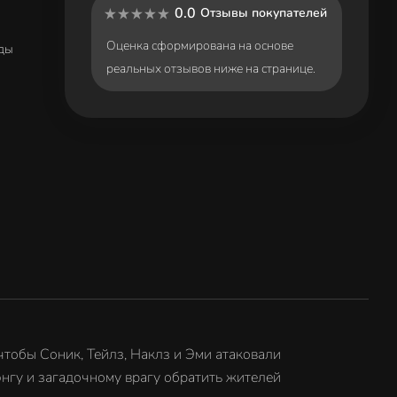
0.0
Отзывы покупателей
Оценка сформирована на основе
ады
реальных отзывов ниже на странице.
чтобы Соник, Тейлз, Наклз и Эми атаковали
энгу и загадочному врагу обратить жителей