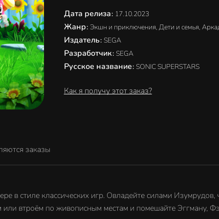
Дата релиза
:
17.10.2023
Жанр
:
Экшн и приключения, Дети и семья, Арк
Издатель
:
SEGA
Разработчик
:
SEGA
Русское название
:
SONIC SUPERSTARS
Как я получу этот заказ?
ляются заказы
ре в стиле классических игр. Овладейте силами Изумрудов, 
ём или втроём по живописным местам и помешайте Эггману, Ф